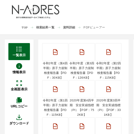
検索結果一覧
資料詳細
PDFビューアー
TOP
一覧表示
令和2年度（第4四
令和2年度（第3四
令和2年度（第2四
半期）原子力規制
半期）原子力規制
半期）原子力規制
情報表示
検査報告書【PD
検査報告書【PD
検査報告書【PD
F：30KB】
F：126KB】
F：115KB】
全画面表示
令和2年度（第1四
2020年度第4四半
2020年度第3四半
半期）原子力規制
期 安全実績指標
期 安全実績指標
URLコピー
検査報告書【PD
（PI）【PDF：75
（PI）【PDF：33
F：115KB】
2KB】
1KB】
ダウンロード