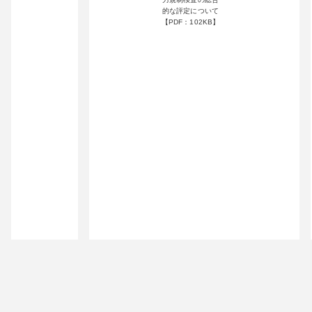
的な評定について
【PDF：102KB】