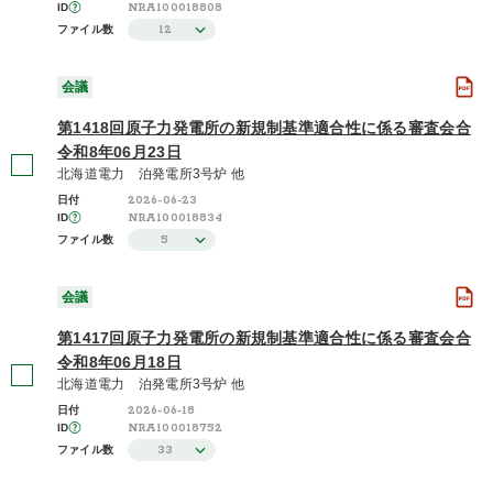
(176)
NRA100018808
ID
12
ファイル数
2024年度 / 令和6年度
(206)
会議
さらに表示する
第1418回原子力発電所の新規制基準適合性に係る審査会合
令和8年06月23日
北海道電力 泊発電所3号炉 他
2026-06-23
日付
NRA100018834
ID
5
ファイル数
会議
第1417回原子力発電所の新規制基準適合性に係る審査会合
令和8年06月18日
北海道電力 泊発電所3号炉 他
2026-06-18
日付
NRA100018752
ID
33
ファイル数