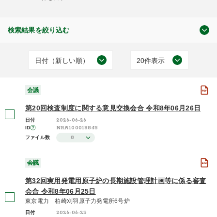
検索結果を絞り込む
日付（新しい順）
20件表示
原子力の規制
日付（古い順）
20件表示
(3,159)
会議
日付（新しい順）
50件表示
第20回検査制度に関する意見交換会合 令和8年06月26日
施設（昇順）
100件表示
2026-06-26
日付
NRA100018845
ID
会議
施設（降順）
8
ファイル数
(3,159)
タイトル（昇順）
会議
タイトル（降順）
第32回実用発電用原子炉の長期施設管理計画等に係る審査
2026年度 / 令和8年度
関連性
会合 令和8年06月25日
(64)
東京電力 柏崎刈羽原子力発電所6号炉
2025年度 / 令和7年度
2026-06-25
日付