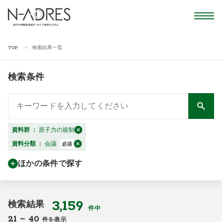
検索結果一覧
TOP
検索条件
資料群
：
原子力の規制
資料分類
：
会議
必須
ほかの条件で探す
3,159
検索結果
件中
21
~
40
件を表示