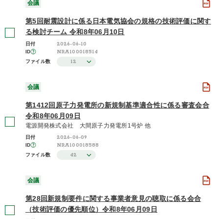
会議
第5回耐震設計に係る日本電気協会の規格の技術評価に関す
る検討チーム 令和8年06月10日
2026-06-10
日付
NRA100018514
ID
12
ファイル数
会議
第1412回原子力発電所の新規制基準適合性に係る審査会合
令和8年06月09日
電源開発株式会社 大間原子力発電所1号炉 他
2026-06-09
日付
NRA100018588
ID
42
ファイル数
会議
第28回新規制要件に関する事業者意見の聴取に係る会合
（技術評価の優先順位）令和8年06月09日