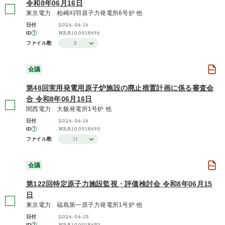
令和8年06月16日
東京電力 柏崎刈羽原子力発電所6号炉 他
2026-06-16
日付
NRA100018696
ID
3
ファイル数
会議
第48回実用発電用原子炉施設の廃止措置計画に係る審査会
合 令和8年06月16日
関西電力 大飯発電所1号炉 他
2026-06-16
日付
NRA100018690
ID
11
ファイル数
会議
第122回特定原子力施設監視・評価検討会 令和8年06月15
日
東京電力 福島第一原子力発電所1号炉 他
2026-06-15
日付
ID