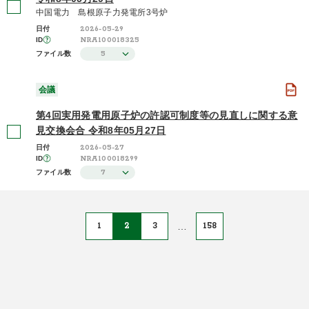
中国電力 島根原子力発電所3号炉
2026-05-29
日付
NRA100018325
ID
5
ファイル数
会議
第4回実用発電用原子炉の許認可制度等の見直しに関する意
見交換会合 令和8年05月27日
2026-05-27
日付
NRA100018299
ID
7
ファイル数
1
2
3
…
158