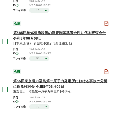
2026-06-09
日付
NRA100018509
ID
10
ファイル数
会議
第585回核燃料施設等の新規制基準適合性に係る審査会合
令和8年06月08日
日本原燃(株) 再処理事業所再処理施設 他
2026-06-08
日付
NRA100018477
ID
50
ファイル数
会議
第55回東京電力福島第一原子力発電所における事故の分析
に係る検討会 令和8年06月05日
東京電力 福島第一原子力発電所1号炉 他
2026-06-05
日付
NRA100018470
ID
10
ファイル数