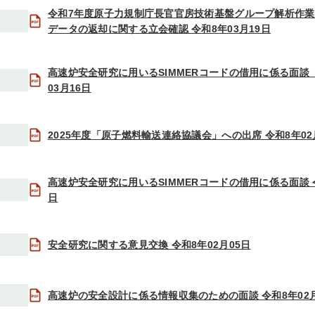
令和7年度原子力規制庁長官官房技術基盤グループ解析作
データの返却に関する立会確認 令和8年03月19日
高速炉安全研究に用いるSIMMERコードの借用に係る面談（
03月16日
2025年度「原子燃料輸送連絡協議会」への出席 令和8年02
高速炉安全研究に用いるSIMMERコードの借用に係る面談 令
日
安全研究に関する意見交換 令和8年02月05日
高速炉の安全設計に係る情報収集のための面談 令和8年02月