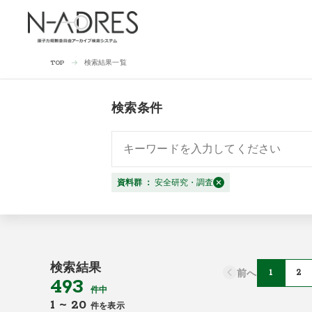
検索結果一覧
TOP
検索条件
資料群
：
安全研究・調査
検索結果
前へ
1
2
493
件中
1
~
20
件を表示