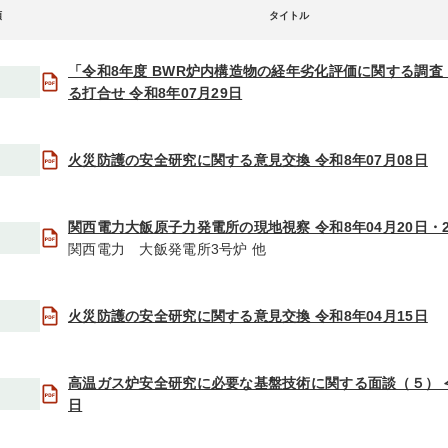
類
タイトル
「令和8年度 BWR炉内構造物の経年劣化評価に関する調査
る打合せ 令和8年07月29日
火災防護の安全研究に関する意見交換 令和8年07月08日
関西電力大飯原子力発電所の現地視察 令和8年04月20日・2
関西電力 大飯発電所3号炉 他
火災防護の安全研究に関する意見交換 令和8年04月15日
高温ガス炉安全研究に必要な基盤技術に関する面談（５） 令
日