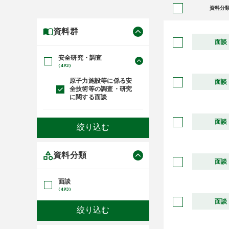
資料分
資料群
面談
安全研究・調査
(493)
原子力施設等に係る安
面談
全技術等の調査・研究
に関する面談
面談
資料分類
面談
面談
(493)
面談