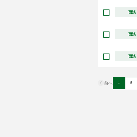
面談
面談
面談
前へ
1
2