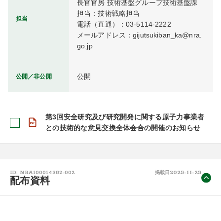
長官官房 技術基盤グループ技術基盤課

担当：技術戦略担当

担当
電話（直通）：03-5114-2222

メールアドレス：gijutsukiban_ka@nra.
go.jp
公開
公開／非公開
第3回安全研究及び研究開発に関する原子力事業者
との技術的な意見交換全体会合の開催のお知らせ
2025-11-25
ID: NRA100014382-002
掲載日
配布資料