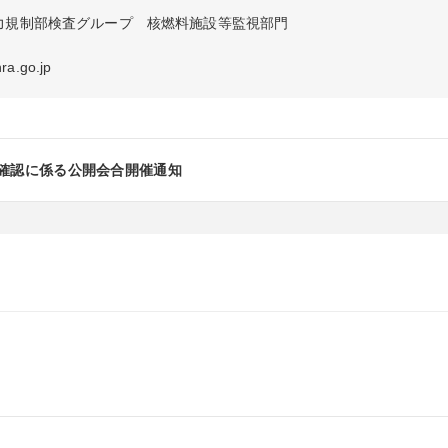
力規制部検査グループ　核燃料施設等監視部門

a.go.jp
る確認に係る公開会合開催通知