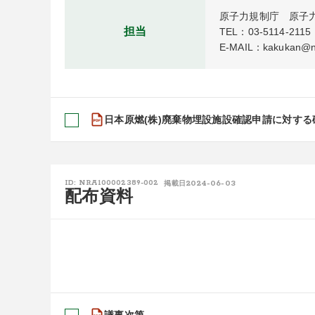
原子力規制庁　原子
担当
TEL：03-5114-2115

E-MAIL：kakukan@nr
日本原燃(株)廃棄物埋設施設確認申請に対す
2024-06-03
ID: NRA100002389-002
掲載日
配布資料
議事次第