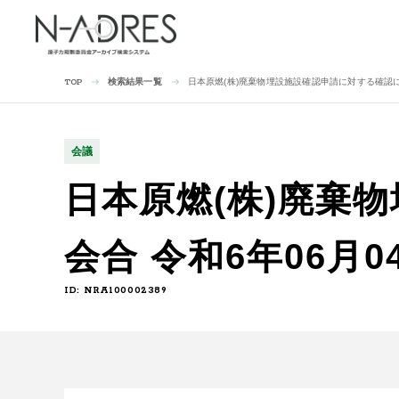
検索結果一覧
日本原燃(株)廃棄物埋設施設確認申請に対する確認に
TOP
会議
日本原燃(株)廃棄
会合 令和6年06月0
ID: NRA100002389