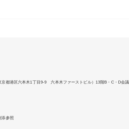
京都港区六本木1丁目9-9　六本木ファーストビル）13階B・C・D会
別添参照