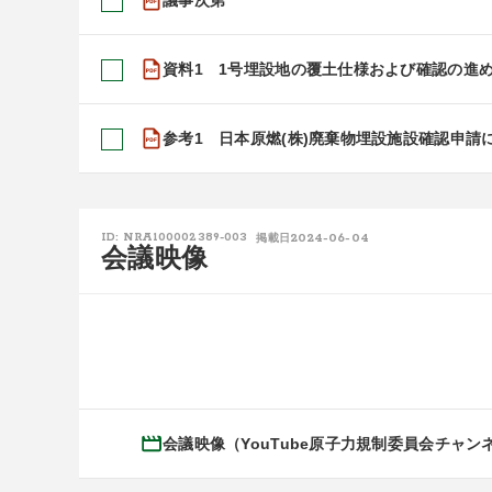
資料1 1号埋設地の覆土仕様および確認の進
参考1 日本原燃(株)廃棄物埋設施設確認申請
2024-06-04
ID: NRA100002389-003
掲載日
会議映像
会議映像（YouTube原子力規制委員会チャン