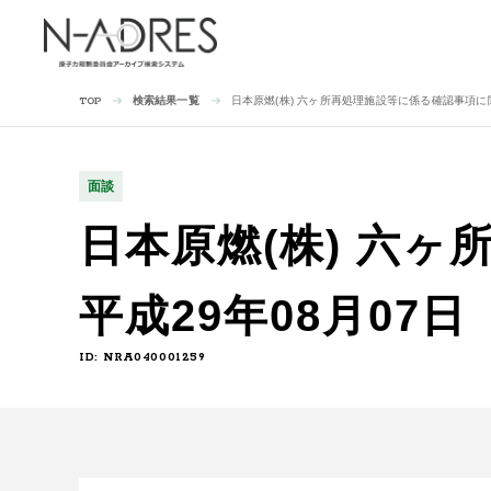
検索結果一覧
日本原燃(株) 六ヶ所再処理施設等に係る確認事項に関
TOP
面談
日本原燃(株) 六
平成29年08月07日
ID: NRA040001259