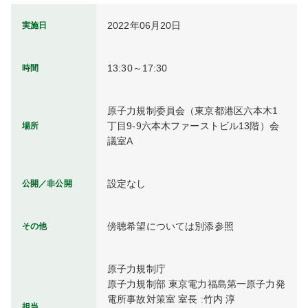
2022年06月20日
実施日
13:30～17:30
時間
原子力規制委員会（東京都港区六本木1
丁目9-9六本木ファーストビル13階）会
場所
議室A
設定なし
公開／非公開
傍聴希望については別添参照
その他
原子力規制庁

原子力規制部 東京電力福島第一原子力発
電所事故対策室 室長 :竹内 淳

担当