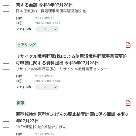
関する面談 令和8年07月28日
(40,227)
日本原燃(株) 再処理事業所再処理施設 他
ヒアリング
2026-07-28
(31,193)
日付
NRA100019596
ID
委員打合せ
2
ファイル数
(13)
ヒアリング
リサイクル燃料貯蔵(株)による使用済燃料貯蔵事業変更許
2026年度 / 令和8年度
可申請に関する資料提出 令和8年07月28日
(1,426)
リサイクル燃料貯蔵(株) リサイクル燃料備蓄センター
2025年度 / 令和7年度
2026-07-28
日付
(4,784)
NRA100019586
ID
3
ファイル数
2024年度 / 令和6年度
(5,096)
面談
さらに表示する
新型転換炉原型炉ふげんの廃止措置計画に係る面談 令和8
年07月27日
JAEA新型転換炉原型炉ふげん
2026-07-27
日付