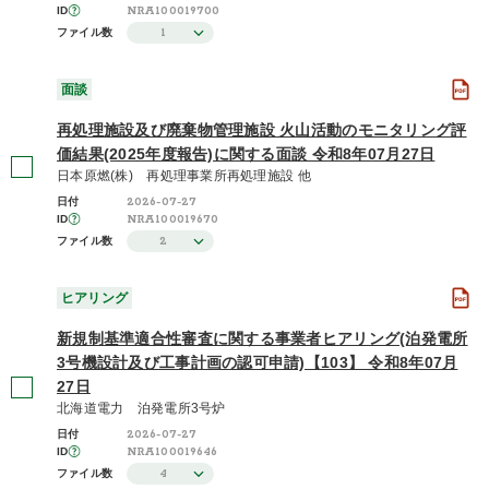
NRA100019700
ID
1
ファイル数
面談
再処理施設及び廃棄物管理施設 火山活動のモニタリング評
価結果(2025年度報告)に関する面談 令和8年07月27日
日本原燃(株) 再処理事業所再処理施設 他
2026-07-27
日付
NRA100019670
ID
2
ファイル数
ヒアリング
新規制基準適合性審査に関する事業者ヒアリング(泊発電所
3号機設計及び工事計画の認可申請)【103】 令和8年07月
27日
北海道電力 泊発電所3号炉
2026-07-27
日付
NRA100019646
ID
4
ファイル数