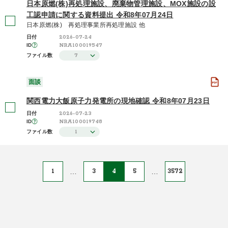
日本原燃(株)再処理施設、廃棄物管理施設、MOX施設の設
工認申請に関する資料提出 令和8年07月24日
日本原燃(株) 再処理事業所再処理施設 他
2026-07-24
日付
NRA100019547
ID
7
ファイル数
面談
関西電力大飯原子力発電所の現地確認 令和8年07月23日
2026-07-23
日付
NRA100019748
ID
1
ファイル数
1
…
3
4
5
…
3572