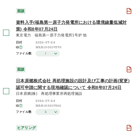
面談
資料入手(福島第一原子力発電所における環境線量低減対
策) 令和8年07月24日
東京電力 福島第一原子力発電所1号炉 他
2026-07-24
日付
NRA100019570
ID
1
ファイル数
面談
日本原燃株式会社 再処理施設の設計及び工事の計画(変更)
認可申請に関する現地確認について 令和8年07月24日
日本原燃(株) 再処理事業所再処理施設
2026-07-24
日付
NRA100019560
ID
2
ファイル数
ヒアリング