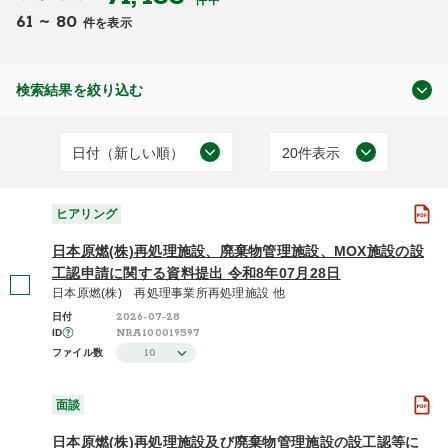
件中
61
~
80
件を表示
検索結果を絞り込む
日付（新しい順）
20件表示
原子力の規制
日付（古い順）
20件表示
(59,496)
ヒアリング
日付（新しい順）
50件表示
放射線防護・原子力防災
日本原燃(株)再処理施設、廃棄物管理施設、MOX施設の設
(7,353)
施設（昇順）
100件表示
工認申請に関する資料提出 令和8年07月28日
原子力規制委員会について
日本原燃(株) 再処理事業所再処理施設 他
(3,181)
施設（降順）
2026-07-28
日付
NRA100019597
ID
さらに表示する
タイトル（昇順）
10
ファイル数
タイトル（降順）
面談
関連性
日本原燃(株)再処理施設及び廃棄物管理施設の設工認等に
面談