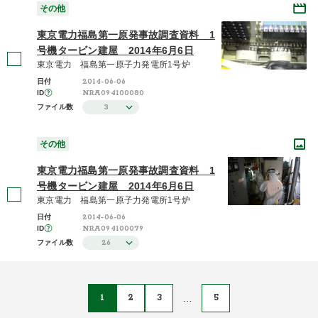
その他
東京電力福島第一原発事故調査資料 1
号機タービン建屋 2014年6月6日
東京電力 福島第一原子力発電所1号炉
2014-06-06
日付
NRA094100080
ID
3
ファイル数
その他
東京電力福島第一原発事故調査資料 1
号機タービン建屋 2014年6月6日
東京電力 福島第一原子力発電所1号炉
2014-06-06
日付
NRA094100079
ID
26
ファイル数
1
2
3
…
5