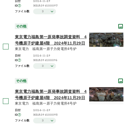
2024-11-29
日付
2014年度 / 平成26年度
NRA094100097
ID
(29)
3
ファイル数
さらに表示する
その他
東京電力福島第一原発事故調査資料 4
号機原子炉建屋4階 2024年11月29日
東京電力 福島第一原子力発電所4号炉
2024-11-29
日付
NRA094100096
ID
3
ファイル数
その他
東京電力福島第一原発事故調査資料 4
号機原子炉建屋4階 2024年11月29日
東京電力 福島第一原子力発電所4号炉
2024-11-29
日付
NRA094100095
ID
3
ファイル数