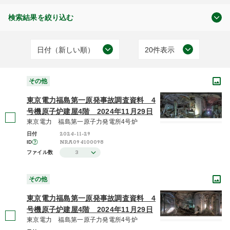
検索結果を絞り込む
日付（新しい順）
20件表示
福島第一原子力発電所関連資料
日付（古い順）
20件表示
(98)
その他
日付（新しい順）
50件表示
東京電力福島第一原発事故調査資料 4
施設（昇順）
100件表示
号機原子炉建屋4階 2024年11月29日
東京電力 福島第一原子力発電所4号炉
その他
施設（降順）
2024-11-29
日付
(98)
NRA094100098
ID
タイトル（昇順）
3
ファイル数
タイトル（降順）
その他
2024年度 / 令和6年度
関連性
(5)
東京電力福島第一原発事故調査資料 4
号機原子炉建屋4階 2024年11月29日
2015年度 / 平成27年度
(2)
東京電力 福島第一原子力発電所4号炉