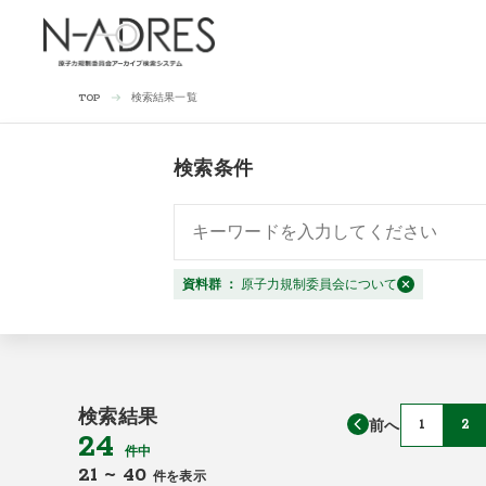
検索結果一覧
TOP
検索条件
資料群
：
原子力規制委員会について
検索結果
前へ
1
2
24
件中
21
~
40
件を表示