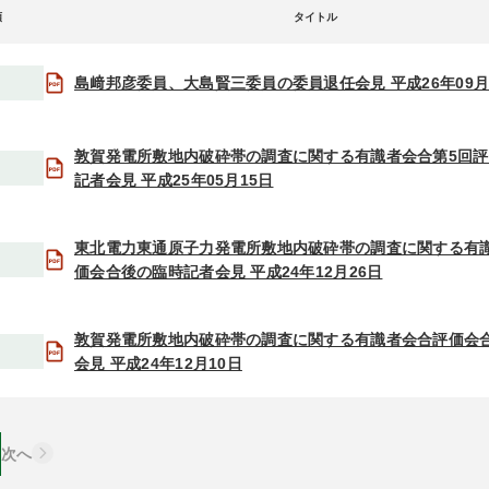
類
タイトル
島﨑邦彦委員、大島賢三委員の委員退任会見 平成26年09月
敦賀発電所敷地内破砕帯の調査に関する有識者会合第5回
記者会見 平成25年05月15日
東北電力東通原子力発電所敷地内破砕帯の調査に関する有
価会合後の臨時記者会見 平成24年12月26日
敦賀発電所敷地内破砕帯の調査に関する有識者会合評価会
会見 平成24年12月10日
次へ