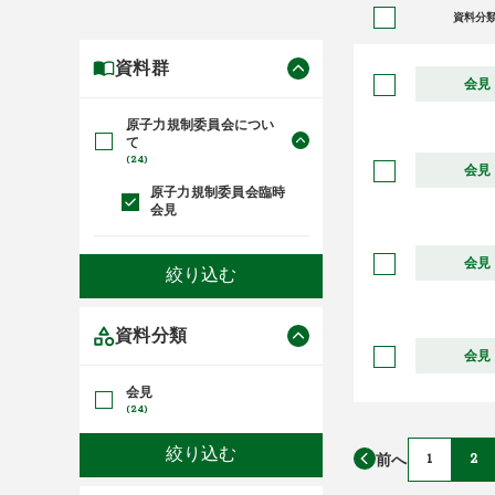
資料分
資料群
会見
原子力規制委員会につい
て
(24)
会見
原子力規制委員会臨時
会見
会見
資料分類
会見
会見
(24)
前へ
1
2