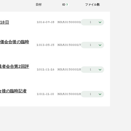
日付
ID
ファイル数
日付（新しい順）
50件
施設（昇順）
100件
18日
2014-09-18
NRA015000028
1
施設（降順）
タイトル（昇順）
評価会合後の臨時
2013-05-15
NRA015000279
1
タイトル（降順）
関連性
識者会合第2回評
2012-12-26
NRA015000280
1
合後の臨時記者
2012-12-10
NRA015000281
1