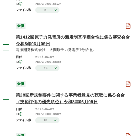
NRA100018627
ID
5
ファイル数
会議
第1412回原子力発電所の新規制基準適合性に係る審査会合
令和8年06月09日
電源開発株式会社 大間原子力発電所1号炉 他
2026-06-09
日付
NRA100018588
ID
42
ファイル数
会議
第28回新規制要件に関する事業者意見の聴取に係る会合
（技術評価の優先順位）令和8年06月09日
2026-06-09
日付
NRA100018509
ID
10
ファイル数