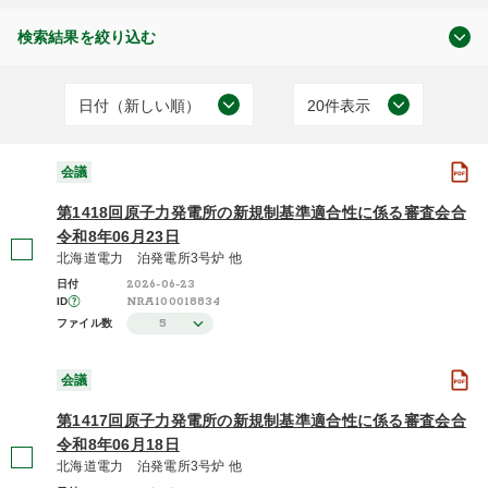
検索結果を絞り込む
日付（新しい順）
20件表示
原子力の規制
日付（古い順）
20件表示
(3,237)
会議
日付（新しい順）
50件表示
第1418回原子力発電所の新規制基準適合性に係る審査会合
施設（昇順）
100件表示
令和8年06月23日
北海道電力 泊発電所3号炉 他
会議
施設（降順）
2026-06-23
日付
(2,900)
NRA100018834
ID
タイトル（昇順）
面談
5
ファイル数
(204)
タイトル（降順）
現地調査
会議
(130)
関連性
第1417回原子力発電所の新規制基準適合性に係る審査会合
さらに表示する
令和8年06月18日
北海道電力 泊発電所3号炉 他