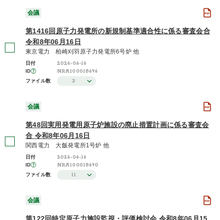
会議
第1416回原子力発電所の新規制基準適合性に係る審査会合
令和8年06月16日
東京電力 柏崎刈羽原子力発電所6号炉 他
2026-06-16
日付
NRA100018696
ID
3
ファイル数
会議
第48回実用発電用原子炉施設の廃止措置計画に係る審査会
合 令和8年06月16日
関西電力 大飯発電所1号炉 他
2026-06-16
日付
NRA100018690
ID
11
ファイル数
会議
第122回特定原子力施設監視・評価検討会 令和8年06月15