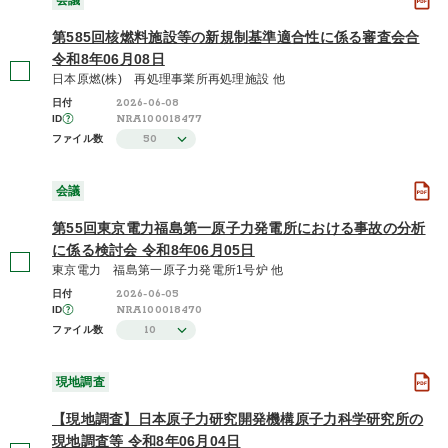
会議
第585回核燃料施設等の新規制基準適合性に係る審査会合
令和8年06月08日
日本原燃(株) 再処理事業所再処理施設 他
2026-06-08
日付
NRA100018477
ID
50
ファイル数
会議
第55回東京電力福島第一原子力発電所における事故の分析
に係る検討会 令和8年06月05日
東京電力 福島第一原子力発電所1号炉 他
2026-06-05
日付
NRA100018470
ID
10
ファイル数
現地調査
【現地調査】日本原子力研究開発機構原子力科学研究所の
現地調査等 令和8年06月04日