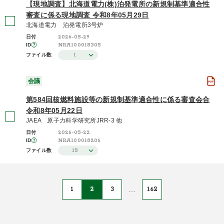
【現地調査】北海道電力(株)泊発電所の新規制基準適合性
審査に係る現地調査 令和8年05月29日
北海道電力 泊発電所3号炉
2026-05-29
日付
NRA100018305
ID
1
ファイル数
会議
第584回核燃料施設等の新規制基準適合性に係る審査会合
令和8年05月22日
JAEA 原子力科学研究所JRR-3 他
2026-05-22
日付
NRA100018206
ID
15
ファイル数
1
2
3
…
162