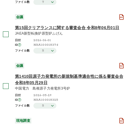
7
ファイル数
会議
第15回クリアランスに関する審査会合 令和8年06月01日
JAEA新型転換炉原型炉ふげん
2026-06-01
日付
NRA100018374
ID
5
ファイル数
会議
第1410回原子力発電所の新規制基準適合性に係る審査会合
令和8年05月29日
中国電力 島根原子力発電所3号炉
2026-05-29
日付
NRA100018325
ID
5
ファイル数
現地調査