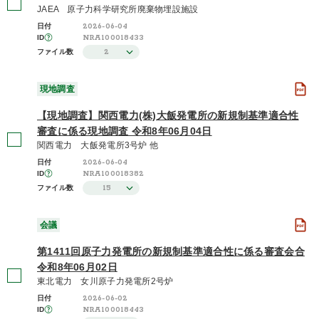
JAEA 原子力科学研究所廃棄物埋設施設
2026-06-04
日付
NRA100018433
ID
2
ファイル数
現地調査
【現地調査】関西電力(株)大飯発電所の新規制基準適合性
審査に係る現地調査 令和8年06月04日
関西電力 大飯発電所3号炉 他
2026-06-04
日付
NRA100018382
ID
15
ファイル数
会議
第1411回原子力発電所の新規制基準適合性に係る審査会合
令和8年06月02日
東北電力 女川原子力発電所2号炉
2026-06-02
日付
NRA100018443
ID