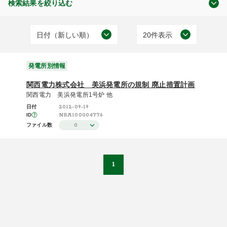
検索結果を絞り込む
日付（新しい順）
20件表示
審査及び検査状況
日付（古い順）
20件表示
(1)
発電所別情報
日付（新しい順）
50件表示
関西電力株式会社 美浜発電所の規制 廃止措置計画
施設（昇順）
100件表示
関西電力 美浜発電所1号炉 他
2012-09-19
日付
発電所別情報
施設（降順）
NRA100004776
ID
(1)
0
ファイル数
タイトル（昇順）
タイトル（降順）
1
関連性