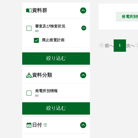
資料群
発電所別
審査及び検査状況
(1)
廃止措置計画
前へ
1
次へ
資料分類
発電所別情報
(1)
日付