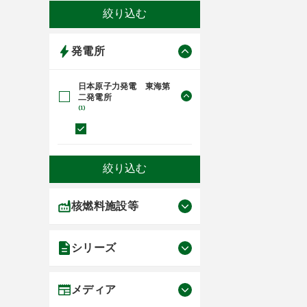
発電所
日本原子力発電 東海第
二発電所
(1)
核燃料施設等
シリーズ
メディア