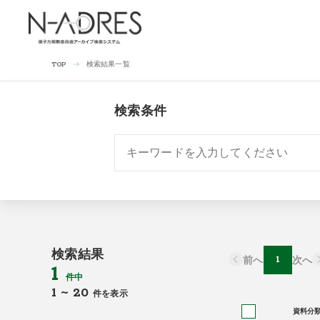
検索結果一覧
TOP
検索条件
検索結果
前へ
1
次へ
1
件中
1
~
20
件を表示
資料分