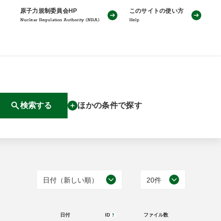
原子力規制委員会HP
このサイトの使い方
Nuclear Regulation Authority (NRA)
Help
検索する
ほかの条件で探す
日付（新しい順）
20件
日付（古い順）
20件
日付
ID
ファイル数
日付（新しい順）
50件