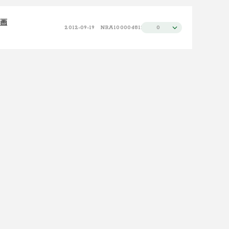
施設（昇順）
100件
画
2012-09-19
NRA100004812
0
施設（降順）
タイトル（昇順）
タイトル（降順）
関連性