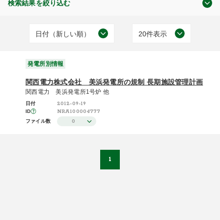
検索結果を絞り込む
日付（新しい順）
20件表示
審査及び検査状況
日付（古い順）
20件表示
(1)
発電所別情報
日付（新しい順）
50件表示
関西電力株式会社 美浜発電所の規制 長期施設管理計画
施設（昇順）
100件表示
関西電力 美浜発電所1号炉 他
2012-09-19
日付
発電所別情報
施設（降順）
NRA100004777
ID
(1)
0
ファイル数
タイトル（昇順）
タイトル（降順）
1
関連性