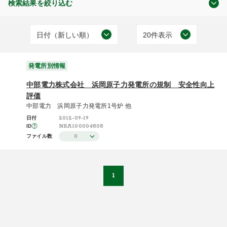
検索結果を絞り込む
日付（新しい順）
20件表示
審査及び検査状況
日付（古い順）
20件表示
(1)
発電所別情報
日付（新しい順）
50件表示
中部電力株式会社 浜岡原子力発電所の規制 安全性向上
施設（昇順）
100件表示
評価
中部電力 浜岡原子力発電所1号炉 他
発電所別情報
施設（降順）
2012-09-19
日付
(1)
NRA100004808
ID
タイトル（昇順）
0
ファイル数
タイトル（降順）
関連性
1