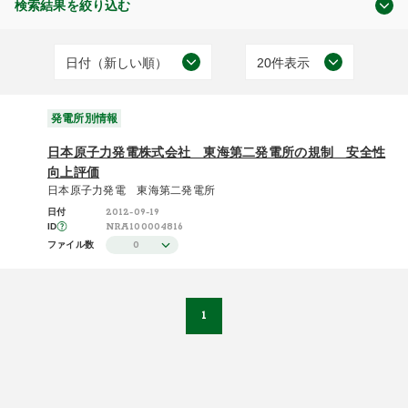
検索結果を絞り込む
日付（新しい順）
20件表示
審査及び検査状況
日付（古い順）
20件表示
(1)
発電所別情報
日付（新しい順）
50件表示
日本原子力発電株式会社 東海第二発電所の規制 安全性
施設（昇順）
100件表示
向上評価
日本原子力発電 東海第二発電所
発電所別情報
施設（降順）
2012-09-19
日付
(1)
NRA100004816
ID
タイトル（昇順）
0
ファイル数
タイトル（降順）
関連性
1