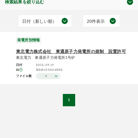
検索結果を絞り込む
日付（新しい順）
20件表示
審査及び検査状況
日付（古い順）
20件表示
(1)
発電所別情報
日付（新しい順）
50件表示
東北電力株式会社 東通原子力発電所の規制 設置許可
施設（昇順）
100件表示
東北電力 東通原子力発電所1号炉
2012-09-19
日付
発電所別情報
施設（降順）
NRA100004852
ID
(1)
0
ファイル数
タイトル（昇順）
タイトル（降順）
1
関連性