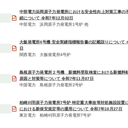
中部電力浜岡原子力発電所における安全性向上対策工事の
続について 令和7年12月02日
中部電力 浜岡原子力発電所1号炉 他
大飯発電所4号機 安全実績指標報告書の記載誤りについて 令
日
関西電力 大飯発電所4号炉
島根原子力発電所２号機 新燃料受取検査における新燃料
原因と対策等について 令和7年11月07日
中国電力 島根原子力発電所2号炉
柏崎刈羽原子力発電所7号炉 特定重大事故等対処施設設置
における新保安規定等の運用について 令和7年10月27日
東京電力 柏崎刈羽原子力発電所7号炉