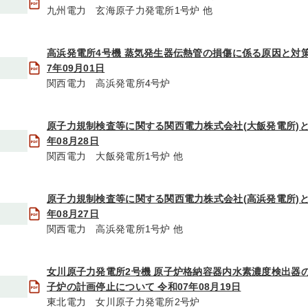
九州電力 玄海原子力発電所1号炉 他
高浜発電所4号機 蒸気発生器伝熱管の損傷に係る原因と対策
7年09月01日
関西電力 高浜発電所4号炉
原子力規制検査等に関する関西電力株式会社(大飯発電所)と
年08月28日
関西電力 大飯発電所1号炉 他
原子力規制検査等に関する関西電力株式会社(高浜発電所)と
年08月27日
関西電力 高浜発電所1号炉 他
女川原子力発電所2号機 原子炉格納容器内水素濃度検出器
子炉の計画停止について 令和07年08月19日
東北電力 女川原子力発電所2号炉