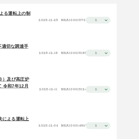
施設（昇順）
100件
による運転上の制
2025-12-25
NRA100015736
2
施設（降順）
タイトル（昇順）
タイトル（降順）
不適切な調達手
2025-12-18
NRA100015185
2
関連性
Ｂ）及び高圧炉
令和7年12月
2025-12-11
NRA100015124
2
失による運転上
日
2025-12-04
NRA100014867
2