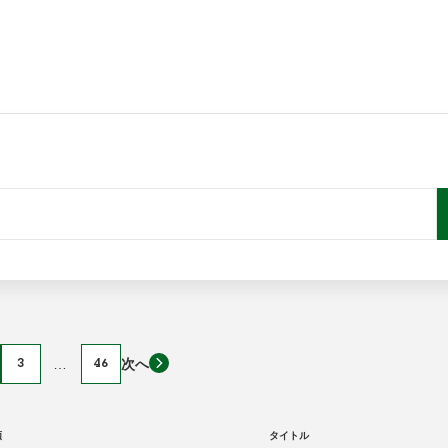
3
…
46
次へ
類
タイトル