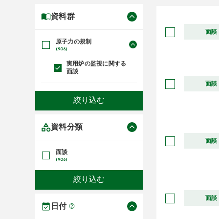
資料群
面談
原子力の規制
(906)
実用炉の監視に関する
面談
面談
資料分類
面談
面談
(906)
面談
日付