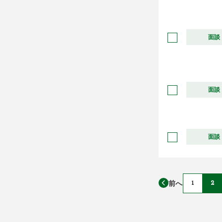
面談
面談
面談
前へ
1
2