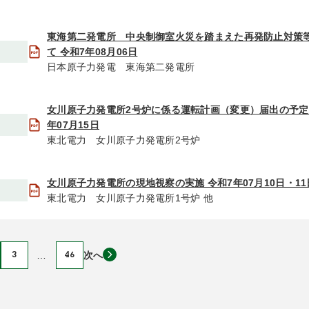
東海第二発電所 中央制御室火災を踏まえた再発防止対策
て 令和7年08月06日
日本原子力発電 東海第二発電所
女川原子力発電所2号炉に係る運転計画（変更）届出の予定
年07月15日
東北電力 女川原子力発電所2号炉
女川原子力発電所の現地視察の実施 令和7年07月10日・11
東北電力 女川原子力発電所1号炉 他
3
…
46
次へ