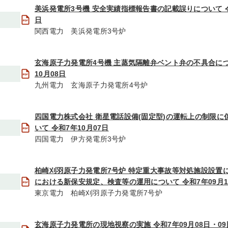
美浜発電所3号機 安全実績指標報告書の記載誤りについて 令
日
関西電力 美浜発電所3号炉
玄海原子力発電所4号機 主蒸気隔離弁ベント弁の不具合につ
10月08日
九州電力 玄海原子力発電所4号炉
四国電力株式会社 衛星電話設備(固定型)の運転上の制限に
いて 令和7年10月07日
四国電力 伊方発電所3号炉
柏崎刈羽原子力発電所7号炉 特定重大事故等対処施設設置
における新保安規定、検査等の運用について 令和7年09月1
東京電力 柏崎刈羽原子力発電所7号炉
玄海原子力発電所の現地視察の実施 令和7年09月08日・09