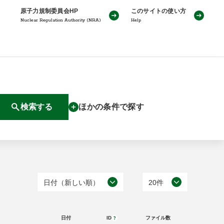
原子力規制委員会HP
このサイトの使い方
Nuclear Regulation Authority (NRA)
Help
検索する
ほかの条件で探す
日付（新しい順）
20件
日付（古い順）
20件
日付
ID
ファイル数
日付（新しい順）
50件