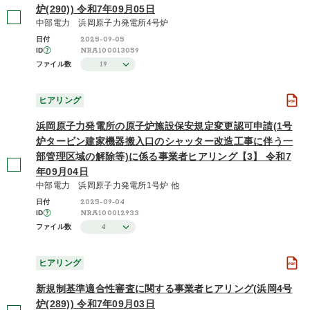
炉(290)) 令和7年09月05日
中部電力 浜岡原子力発電所4号炉
2025-09-05
日付
NRA100013059
ID
19
ファイル数
ヒアリング
浜岡原子力発電所の原子炉施設保安規定変更認可申請(1号
炉タービン建家機器搬入口のシャッター改造工事に伴う一
部管理区域の解除等)に係る事業者ヒアリング【3】 令和7
年09月04日
中部電力 浜岡原子力発電所1号炉 他
2025-09-04
日付
NRA100012933
ID
4
ファイル数
ヒアリング
新規制基準適合性審査に関する事業者ヒアリング(浜岡4号
炉(289)) 令和7年09月03日