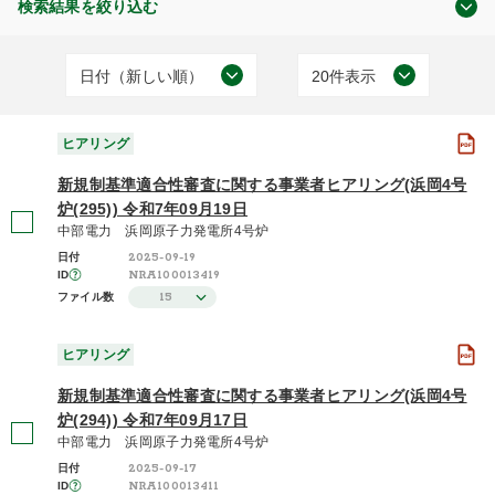
検索結果を絞り込む
日付（新しい順）
20件表示
原子力の規制
日付（古い順）
20件表示
(818)
ヒアリング
日付（新しい順）
50件表示
新規制基準適合性審査に関する事業者ヒアリング(浜岡4号
施設（昇順）
100件表示
炉(295)) 令和7年09月19日
中部電力 浜岡原子力発電所4号炉
ヒアリング
施設（降順）
2025-09-19
日付
(818)
NRA100013419
ID
タイトル（昇順）
15
ファイル数
タイトル（降順）
ヒアリング
2025年度 / 令和7年度
関連性
(126)
新規制基準適合性審査に関する事業者ヒアリング(浜岡4号
炉(294)) 令和7年09月17日
2024年度 / 令和6年度
(69)
中部電力 浜岡原子力発電所4号炉
2025-09-17
日付
2023年度 / 令和5年度
NRA100013411
ID
(123)