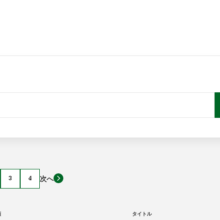
3
4
次へ
類
タイトル