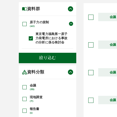
資料群
会議
原子力の規制
(63)
東京電力福島第一原子
力発電所における事故
の分析に係る検討会
会議
資料分類
会議
会議
(55)
現地調査
会議
(7)
報告書
(1)