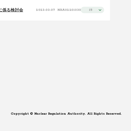
に係る検討会
2023-03-07
NRA022010300
15
Copyright © Nuclear Regulation Authority. All Rights Reserved.