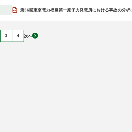
第36回東京電力福島第一原子力発電所における事故の分析
3
4
次へ