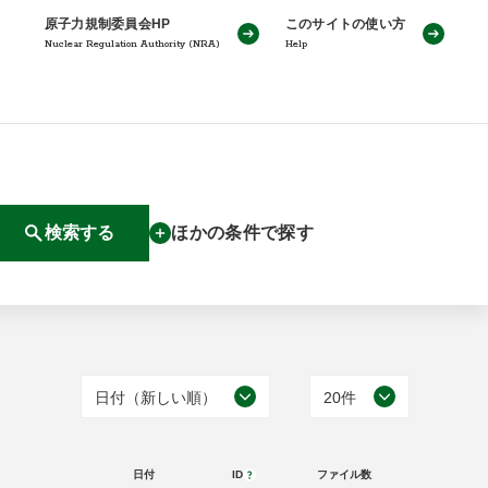
原子力規制委員会HP
このサイトの使い方
Nuclear Regulation Authority (NRA)
Help
検索する
ほかの条件で探す
日付（新しい順）
20件
日付（古い順）
20件
日付
ID
ファイル数
日付（新しい順）
50件