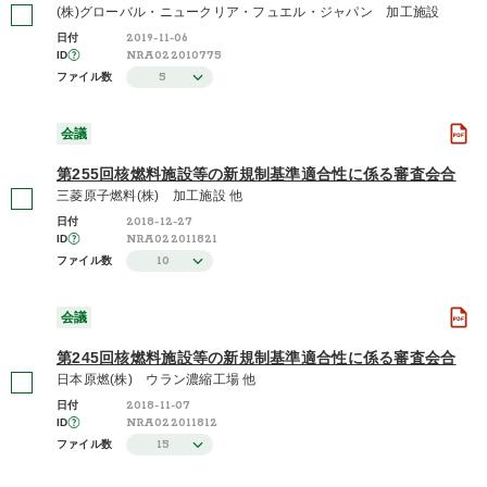
(株)グローバル・ニュークリア・フュエル・ジャパン 加工施設
2019-11-06
日付
NRA022010775
ID
5
ファイル数
会議
第255回核燃料施設等の新規制基準適合性に係る審査会合
三菱原子燃料(株) 加工施設 他
2018-12-27
日付
NRA022011821
ID
10
ファイル数
会議
第245回核燃料施設等の新規制基準適合性に係る審査会合
日本原燃(株) ウラン濃縮工場 他
2018-11-07
日付
NRA022011812
ID
15
ファイル数