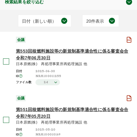
検索結果を絞り込む
日付（新しい順）
20件表示
原子力の規制
日付（古い順）
20件表示
(22)
会議
日付（新しい順）
50件表示
第553回核燃料施設等の新規制基準適合性に係る審査会合
施設（昇順）
100件表示
令和7年06月30日
日本原燃(株) 再処理事業所再処理施設 他
会議
施設（降順）
2025-06-30
日付
(21)
NRA100011255
ID
タイトル（昇順）
現地調査
24
ファイル数
(1)
タイトル（降順）
会議
関連性
第551回核燃料施設等の新規制基準適合性に係る審査会合
令和7年05月20日
2025年度 / 令和7年度
(2)
日本原燃(株) 再処理事業所再処理施設 他
2025-05-20
日付
2023年度 / 令和5年度
NRA100010169
ID
(1)