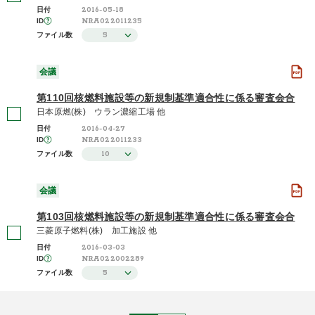
2016-05-18
日付
NRA022011235
ID
5
ファイル数
会議
第110回核燃料施設等の新規制基準適合性に係る審査会合
日本原燃(株) ウラン濃縮工場 他
2016-04-27
日付
NRA022011233
ID
10
ファイル数
会議
第103回核燃料施設等の新規制基準適合性に係る審査会合
三菱原子燃料(株) 加工施設 他
2016-03-03
日付
NRA022002289
ID
5
ファイル数