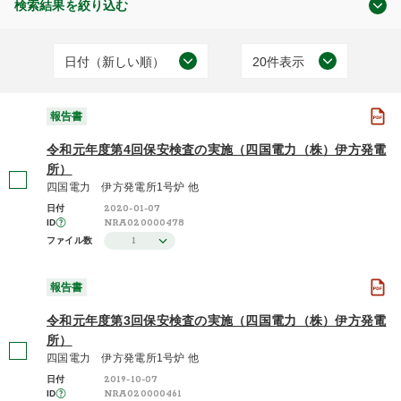
検索結果を絞り込む
日付（新しい順）
20件表示
原子力の規制
日付（古い順）
20件表示
(12)
報告書
日付（新しい順）
50件表示
令和元年度第4回保安検査の実施（四国電力（株）伊方発電
施設（昇順）
100件表示
所）
四国電力 伊方発電所1号炉 他
報告書
施設（降順）
2020-01-07
日付
(12)
NRA020000478
ID
タイトル（昇順）
1
ファイル数
タイトル（降順）
報告書
2019年度 / 平成31年度
関連性
(4)
令和元年度第3回保安検査の実施（四国電力（株）伊方発電
所）
2018年度 / 平成30年度
(4)
四国電力 伊方発電所1号炉 他
2019-10-07
日付
2017年度 / 平成29年度
NRA020000461
ID
(4)