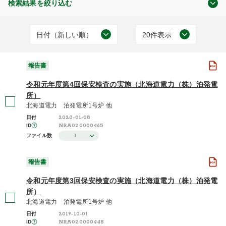
検索結果を絞り込む
日付（新しい順）
20件表示
原子力の規制
日付（古い順）
20件表示
(12)
報告書
日付（新しい順）
50件表示
令和元年度第4回保安検査の実施（北海道電力（株）泊発電
施設（昇順）
100件表示
所）
北海道電力 泊発電所1号炉 他
報告書
施設（降順）
2020-01-08
日付
(12)
NRA020000465
ID
タイトル（昇順）
1
ファイル数
タイトル（降順）
報告書
2019年度 / 平成31年度
関連性
(4)
令和元年度第3回保安検査の実施（北海道電力（株）泊発電
所）
2018年度 / 平成30年度
(4)
北海道電力 泊発電所1号炉 他
2019-10-01
日付
2017年度 / 平成29年度
NRA020000448
ID
(4)