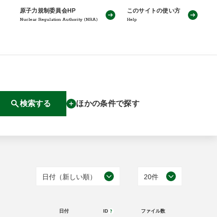
原子力規制委員会HP
このサイトの使い方
Nuclear Regulation Authority (NRA)
Help
検索する
ほかの条件で探す
日付（新しい順）
20件
日付（古い順）
20件
日付
ID
ファイル数
日付（新しい順）
50件