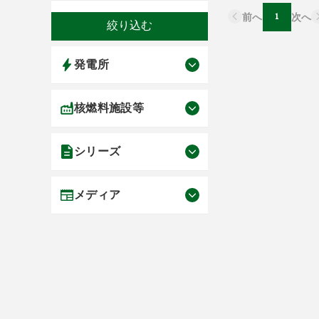
前へ
1
次へ
発電所
核燃料施設等
シリーズ
メディア