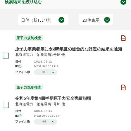
検索結果を絞り込む
日付（新しい順）
20件表示
文書
日付（古い順）
20件表示
(39)
原子力規制検査
日付（新しい順）
50件表示
原子力の規制
原子力事業者等に令和5年度の総合的な評定の結果を通知
(8)
施設（昇順）
100件表示
北海道電力 泊発電所1号炉 他
2024-06-12
日付
施設（降順）
NRA100002912
ID
59
ファイル数
タイトル（昇順）
原子力規制検査
(47)
原子力規制検査
タイトル（降順）
令和5年度第4四半期原子力安全実績指標
関連性
北海道電力 泊発電所1号炉 他
2024-05-16
日付
2023年度 / 令和5年度
NRA100002034
ID
(2)
44
ファイル数
2022年度 / 令和4年度
(2)