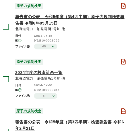
原子力規制検査
2021年度 / 令和3年度
(2)
報告書の公表 令和5年度（第4四半期）原子力規制検査報
告書 令和6年05月15日
さらに表示する
北海道電力 泊発電所1号炉 他
2024-05-15
日付
NRA100002055
ID
48
ファイル数
原子力規制検査
2024年度の検査計画一覧
北海道電力 泊発電所1号炉 他
2024-04-09
日付
NRA100000984
ID
5
ファイル数
原子力規制検査
報告書の公表 令和5年度（第3四半期）検査報告書 令和6
年2月21日