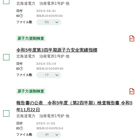
北海道電力 泊発電所1号炉 他
2024-02-21
日付
NRA100005106
ID
52
ファイル数
原子力規制検査
令和5年度第3四半期原子力安全実績指標
北海道電力 泊発電所1号炉 他
2024-02-14
日付
NRA100008940
ID
17
ファイル数
原子力規制検査
報告書の公表 令和5年度（第2四半期）検査報告書 令和5
年11月22日
北海道電力 泊発電所1号炉 他
2023-11-22
日付
NRA100005104
ID
49
ファイル数