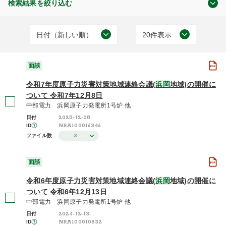
検索結果を絞り込む
日付（新しい順）
20件表示
原子力規制委員会について
日付（古い順）
20件表示
(59)
面談
日付（新しい順）
50件表示
令和7年度原子力災害対策地域連絡会議(
浜岡
地域)の開催に
施設（昇順）
100件表示
ついて 令和7年12月8日
中部電力 浜岡原子力発電所1号炉 他
面談
施設（降順）
2025-12-08
日付
(59)
NRA100016346
ID
タイトル（昇順）
3
ファイル数
タイトル（降順）
面談
2025年度 / 令和7年度
関連性
(1)
令和6年度原子力災害対策地域連絡会議(
浜岡
地域)の開催に
ついて 令和6年12月13日
2024年度 / 令和6年度
(2)
中部電力 浜岡原子力発電所1号炉 他
2024-12-13
日付
2023年度 / 令和5年度
NRA100010832
ID
(1)