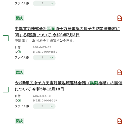
3
ファイル数
さらに表示する
面談
中部電力株式会社
浜岡
原子力発電所の原子力防災資機材に
関する確認について 令和6年7月3日
中部電力 浜岡原子力発電所1号炉 他
2024-07-03
日付
NRA100004563
ID
1
ファイル数
面談
令和5年度原子力災害対策地域連絡会議（
浜岡
地域）の開催
について 令和5年12月18日
2024-04-10
日付
NRA100001049
ID
3
ファイル数
面談