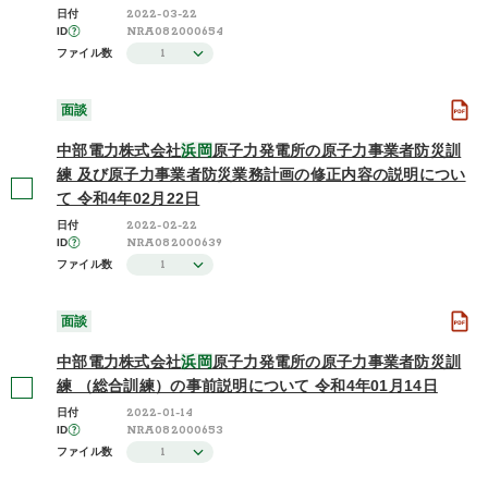
2022-03-22
日付
NRA082000654
ID
1
ファイル数
面談
中部電力株式会社
浜岡
原子力発電所の原子力事業者防災訓
練 及び原子力事業者防災業務計画の修正内容の説明につい
て 令和4年02月22日
2022-02-22
日付
NRA082000639
ID
1
ファイル数
面談
中部電力株式会社
浜岡
原子力発電所の原子力事業者防災訓
練 （総合訓練）の事前説明について 令和4年01月14日
2022-01-14
日付
NRA082000653
ID
1
ファイル数