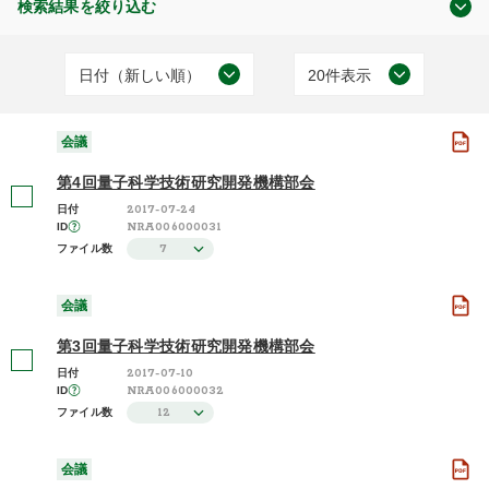
検索結果を絞り込む
日付（新しい順）
20件表示
原子力規制委員会について
日付（古い順）
20件表示
(30)
会議
日付（新しい順）
50件表示
第4回量子科学技術研究開発機構部会
施設（昇順）
100件表示
2017-07-24
日付
NRA006000031
ID
会議
施設（降順）
7
ファイル数
(30)
タイトル（昇順）
会議
タイトル（降順）
第3回量子科学技術研究開発機構部会
2026年度 / 令和8年度
関連性
2017-07-10
日付
(2)
NRA006000032
ID
12
ファイル数
2025年度 / 令和7年度
(2)
2024年度 / 令和6年度
会議
(2)