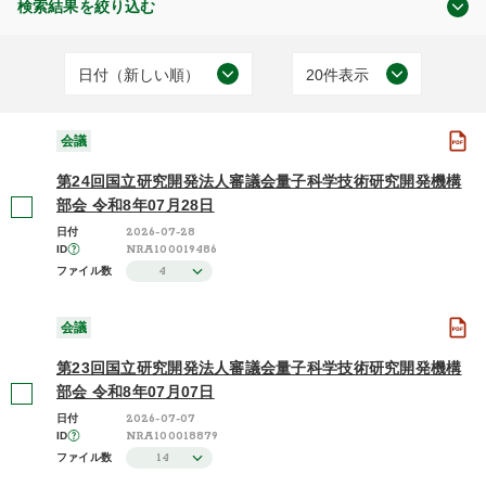
検索結果を絞り込む
日付（新しい順）
20件表示
原子力規制委員会について
日付（古い順）
20件表示
(30)
会議
日付（新しい順）
50件表示
第24回国立研究開発法人審議会量子科学技術研究開発機構
施設（昇順）
100件表示
部会 令和8年07月28日
2026-07-28
日付
会議
施設（降順）
NRA100019486
ID
(30)
4
ファイル数
タイトル（昇順）
タイトル（降順）
会議
2026年度 / 令和8年度
関連性
第23回国立研究開発法人審議会量子科学技術研究開発機構
(2)
部会 令和8年07月07日
2025年度 / 令和7年度
2026-07-07
日付
(2)
NRA100018879
ID
14
ファイル数
2024年度 / 令和6年度
(2)