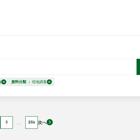
議
資料分類
：
現地調査
3
…
256
次へ