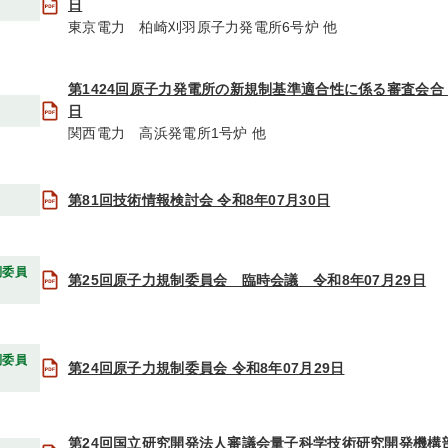
日
東京電力 柏崎刈羽原子力発電所6号炉 他
第1424回原子力発電所の新規制基準適合性に係る審査会合 令
日
関西電力 高浜発電所1号炉 他
第81回技術情報検討会 令和8年07月30日
制委員
第25回原子力規制委員会 臨時会議 令和8年07月29日
制委員
第24回原子力規制委員会 令和8年07月29日
第24回国立研究開発法人審議会量子科学技術研究開発機構部