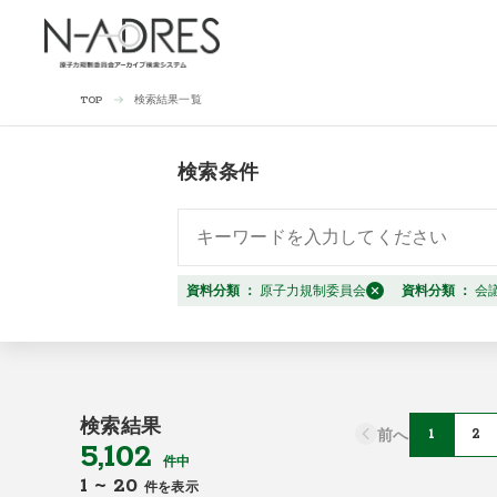
検索結果一覧
TOP
検索条件
資料分類
：
原子力規制委員会
資料分類
：
会
検索結果
前へ
1
2
5,102
件中
1
~
20
件を表示