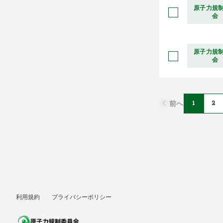
原子力規
会
原子力規
会
前へ
1
2
利用規約
プライバシーポリシー