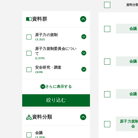
資料分
資料群
会議
原子力の規制
(3,313)
原子力規制委員会につい
て
(1,339)
会議
安全研究・調査
(238)
さらに表示する
会議
資料分類
原子力規
会
会議
(3,979)