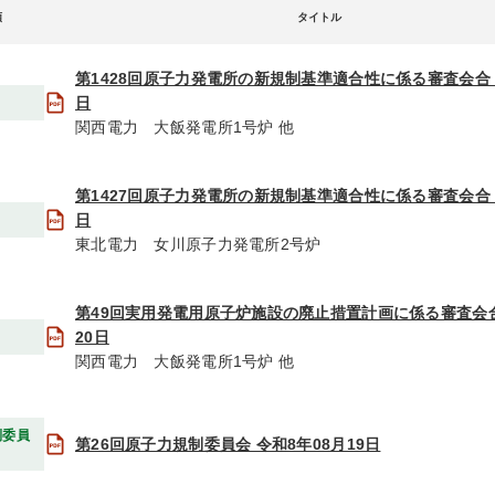
類
タイトル
第1428回原子力発電所の新規制基準適合性に係る審査会合 令
日
関西電力 大飯発電所1号炉 他
第1427回原子力発電所の新規制基準適合性に係る審査会合 令
日
東北電力 女川原子力発電所2号炉
第49回実用発電用原子炉施設の廃止措置計画に係る審査会合
20日
関西電力 大飯発電所1号炉 他
制委員
第26回原子力規制委員会 令和8年08月19日