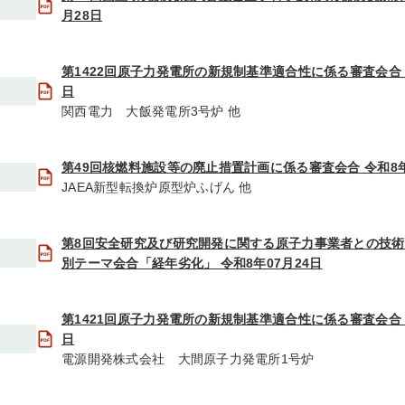
月28日
第1422回原子力発電所の新規制基準適合性に係る審査会合 令
日
関西電力 大飯発電所3号炉 他
第49回核燃料施設等の廃止措置計画に係る審査会合 令和8年
JAEA新型転換炉原型炉ふげん 他
第8回安全研究及び研究開発に関する原子力事業者との技
別テーマ会合「経年劣化」 令和8年07月24日
第1421回原子力発電所の新規制基準適合性に係る審査会合 令
日
電源開発株式会社 大間原子力発電所1号炉