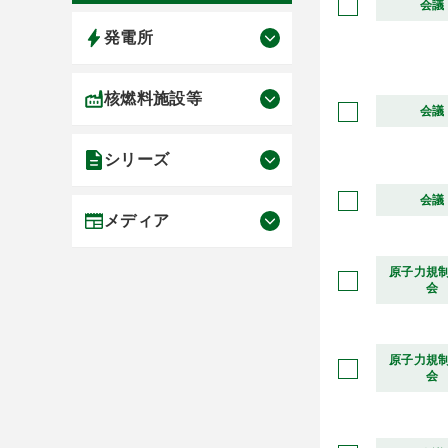
会議
発電所
核燃料施設等
会議
シリーズ
会議
メディア
原子力規
会
原子力規
会