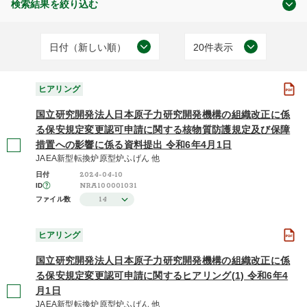
検索結果を絞り込む
日付（新しい順）
20件表示
原子力の規制
日付（古い順）
20件表示
(144)
ヒアリング
日付（新しい順）
50件表示
国立研究開発法人日本原子力研究開発機構の組織改正に係
施設（昇順）
100件表示
る保安規定変更認可申請に関する核物質防護規定及び保障
措置への影響に係る資料提出 令和6年4月1日
ヒアリング
施設（降順）
JAEA新型転換炉原型炉ふげん 他
(144)
2024-04-10
日付
タイトル（昇順）
NRA100001031
ID
14
ファイル数
タイトル（降順）
2026年度 / 令和8年度
関連性
ヒアリング
(1)
国立研究開発法人日本原子力研究開発機構の組織改正に係
2025年度 / 令和7年度
(41)
る保安規定変更認可申請に関するヒアリング(1) 令和6年4
月1日
2024年度 / 令和6年度
(98)
JAEA新型転換炉原型炉ふげん 他