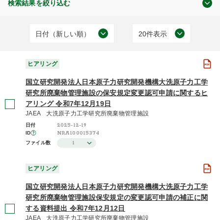
検索結果を絞り込む
日付（新しい順）
20件表示
原子力の規制
日付（古い順）
20件表示
(144)
ヒアリング
日付（新しい順）
50件表示
国立研究開発法人日本原子力研究開発機構大洗原子力工学
施設（昇順）
100件表示
研究所廃棄物管理施設の保安規定変更認可申請に関するヒ
アリング 令和7年12月19日
ヒアリング
施設（降順）
JAEA 大洗原子力工学研究所廃棄物管理施設
(144)
2025-12-19
日付
タイトル（昇順）
NRA100015374
ID
1
ファイル数
タイトル（降順）
2026年度 / 令和8年度
関連性
ヒアリング
(1)
国立研究開発法人日本原子力研究開発機構大洗原子力工学
2025年度 / 令和7年度
(41)
研究所廃棄物管理施設保安規定の変更認可申請の補正に関
する資料提出 令和7年12月12日
2024年度 / 令和6年度
(98)
JAEA 大洗原子力工学研究所廃棄物管理施設