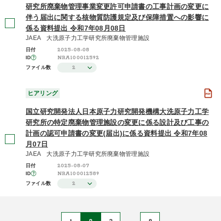
研究所廃棄物管理事業変更許可申請書の工事計画の変更に
伴う届出に関する核物質防護規定及び保障措置への影響に
係る資料提出 令和7年08月08日
JAEA 大洗原子力工学研究所廃棄物管理施設
2025-08-08
日付
NRA100012592
ID
2
ファイル数
ヒアリング
国立研究開発法人日本原子力研究開発機構大洗原子力工学
研究所の特定廃棄物管理施設の変更に係る設計及び工事の
計画の認可申請書の変更(届出)に係る資料提出 令和7年08
月07日
JAEA 大洗原子力工学研究所廃棄物管理施設
2025-08-07
日付
NRA100012589
ID
2
ファイル数