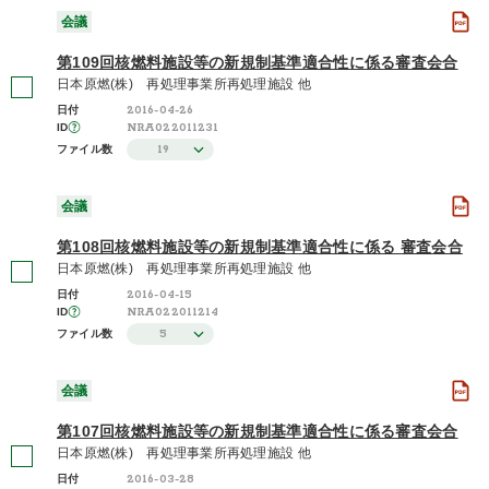
会議
2023年度 / 令和5年度
(37)
第109回核燃料施設等の新規制基準適合性に係る審査会合
日本原燃(株) 再処理事業所再処理施設 他
さらに表示する
2016-04-26
日付
NRA022011231
ID
19
ファイル数
会議
第108回核燃料施設等の新規制基準適合性に係る 審査会合
日本原燃(株) 再処理事業所再処理施設 他
2016-04-15
日付
NRA022011214
ID
5
ファイル数
会議
第107回核燃料施設等の新規制基準適合性に係る審査会合
日本原燃(株) 再処理事業所再処理施設 他
2016-03-28
日付