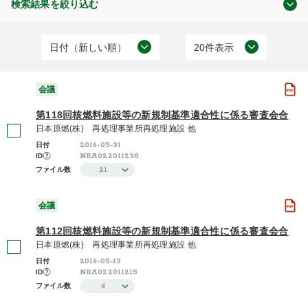
検索結果を絞り込む
日付（新しい順）
20件表示
原子力の規制
日付（古い順）
20件表示
(203)
会議
日付（新しい順）
50件表示
第118回核燃料施設等の新規制基準適合性に係る審査会合
施設（昇順）
100件表示
日本原燃(株) 再処理事業所再処理施設 他
2016-05-31
日付
会議
施設（降順）
NRA022011238
ID
(200)
21
ファイル数
タイトル（昇順）
現地調査
(3)
会議
タイトル（降順）
第112回核燃料施設等の新規制基準適合性に係る審査会合
関連性
日本原燃(株) 再処理事業所再処理施設 他
2016-05-13
日付
2025年度 / 令和7年度
NRA022011215
ID
(4)
4
ファイル数
2024年度 / 令和6年度
(9)