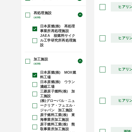
ヒアリ
再処理施設
(638)
日本原燃(株) 再処理
事業所再処理施設
JAEA 核燃料サイク
ヒアリ
ル工学研究所再処理施
設
加工施設
(638)
ヒアリ
日本原燃(株) MOX燃
料工場
日本原燃(株) ウラン
濃縮工場
三菱原子燃料(株) 加
工施設
ヒアリ
(株)グローバル・ニュ
ークリア・フュエル・
ジャパン 加工施設
原子燃料工業(株) 東
海事業所加工施設
原子燃料工業(株) 熊
取事業所加工施設
面談