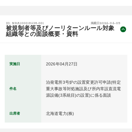
2026-06-05
ID: NRA100018638-001
掲載日
被規制者等及びノーリターンルール対象
組織等との面談概要・資料
2026年04月27日
実施日
泊発電所3号炉の設置変更許可申請(特定
重大事故等対処施設及び所内常設直流電
件名
源設備(3系統目)の設置)に係る面談
北海道電力(株)
出席者