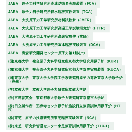
JAEA 原子力科学研究所高速炉臨界実験装置（FCA）
JAEA 原子力科学研究所軽水臨界実験装置（TCA）
JAEA 大洗原子力工学研究所材料試験炉（JMTR）
JAEA 大洗原子力工学研究所高温工学試験研究炉（HTTR）
JAEA 大洗原子力工学研究所高速実験炉（常陽）
JAEA 大洗原子力工学研究所重水臨界実験装置（DCA）
JAEA 青森研究開発センター原子力第1船むつ
(国)京都大学 複合原子力科学研究所京都大学研究用原子炉（KUR）
(国)京都大学 複合原子力科学研究所京都大学臨界実験装置（KUCA）
(国)東京大学 東京大学大学院工学系研究科原子力専攻東京大学原子炉
（弥生）
(学)立教大学 立教大学原子力研究所立教大学炉
(学)五島育英会 東京都市大学原子力研究所東京都市大学炉
(株)日立製作所 王禅寺センタ原子炉施設日立教育訓練用原子炉（HT
R）
(株)東芝 原子力技術研究所東芝臨界実験装置（NCA）
(株)東芝 研究炉管理センター東芝教育訓練用原子炉（TTR-1）