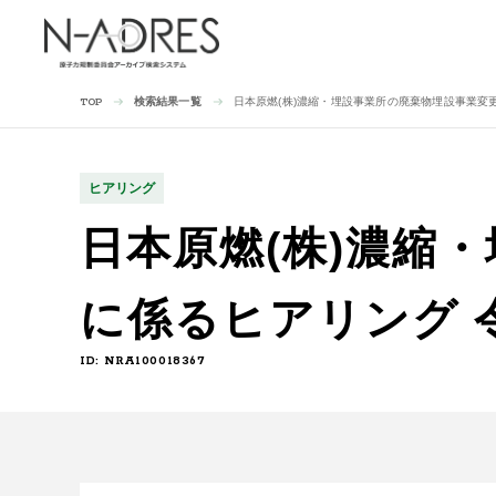
検索結果一覧
日本原燃(株)濃縮・埋設事業所の廃棄物埋設事業変更
TOP
ヒアリング
日本原燃(株)濃縮
に係るヒアリング 令
ID: NRA100018367