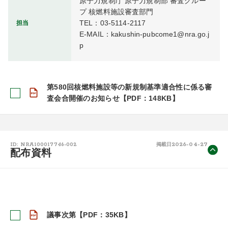
原子力規制庁 原子力規制部 審査グルー
プ 核燃料施設審査部門

TEL：03-5114-2117

担当
E-MAIL：kakushin-pubcome1@nra.go.j
p
第580回核燃料施設等の新規制基準適合性に係る審
査会合開催のお知らせ【PDF：148KB】
2026-04-27
ID: NRA100017746-002
掲載日
配布資料
議事次第【PDF：35KB】