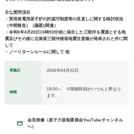
主な質問項目

・実用発電用原子炉の許認可制度等の見直しに関する検討状況
（中間報告）（議題1関連）

・令和8年4月20日16時53分頃に発生した三陸沖を震源とする地
震及びその後に北海道三陸沖後発地震注意報が発表された件に関
して

2026年04月22日
実施日
19:00～　※開催時刻がいつもと異なり
時間
ます。
会見映像（原子力規制委員会YouTubeチャンネル
へ）