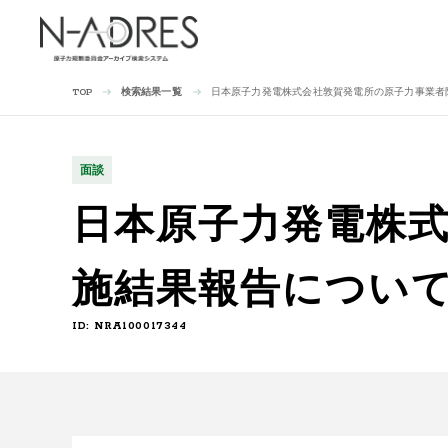
検索結果一覧
日本原子力発電株式会社敦賀発電所の原子力事業者防
TOP
面談
日本原子力発電株
施結果報告について
ID: NRA100017344