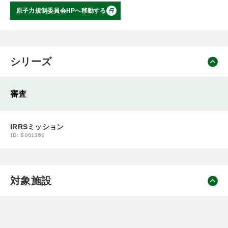
原子力規制委員会HPへ移動する
シリーズ
審査
IRRSミッション
ID: S001380
対象施設