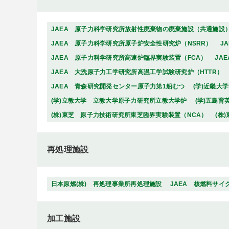
JAEA 原子力科学研究所放射性廃棄物の廃棄施設（共通施設
JAEA 原子力科学研究所原子炉安全性研究炉（NSRR）
J
JAEA 原子力科学研究所高速炉臨界実験装置（FCA）
JA
JAEA 大洗原子力工学研究所高温工学試験研究炉（HTTR）
JAEA 青森研究開発センター原子力第1船むつ
(学)近畿大
(学)立教大学 立教大学原子力研究所立教大学炉
(学)五島
(株)東芝 原子力技術研究所東芝臨界実験装置（NCA）
(株
再処理施設
日本原燃(株) 再処理事業所再処理施設
JAEA 核燃料サ
加工施設