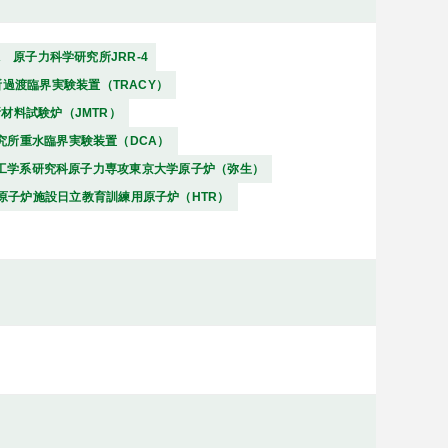
A 原子力科学研究所JRR-4
所過渡臨界実験装置（TRACY）
材料試験炉（JMTR）
究所重水臨界実験装置（DCA）
院工学系研究科原子力専攻東京大学原子炉（弥生）
タ原子炉施設日立教育訓練用原子炉（HTR）