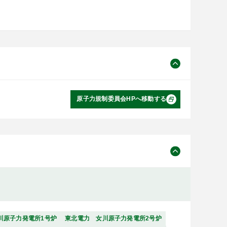
原子力規制委員会HPへ移動する
川原子力発電所1号炉
東北電力 女川原子力発電所2号炉