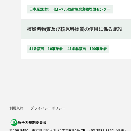
日本原燃(株) 低レベル放射性廃棄物埋設センター
核燃料物質及び核原料物質の使用に係る施設
41条該当 10事業者
41条非該当 190事業者
利用規約
プライバシーポリシー
〒106-8450 東京都港区六本木1丁目9番9号 TEL：03-3581-3352（代表）