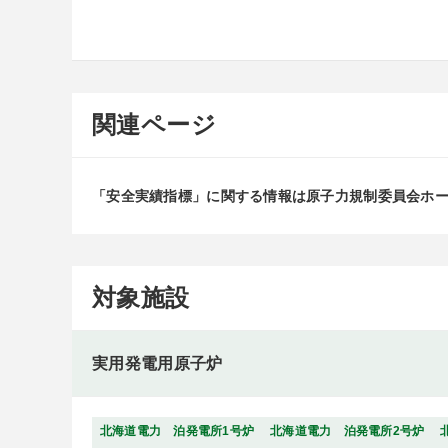
関連ページ
「安全実績指標」に関する情報は原子力規制委員会ホ
対象施設
実用発電用原子炉
北海道電力 泊発電所1号炉
北海道電力 泊発電所2号炉