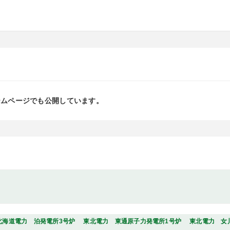
ームページでも公開しています。
北海道電力 泊発電所3号炉
東北電力 東通原子力発電所1号炉
東北電力 女