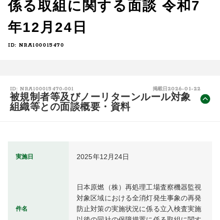
係る取組に関する面談 令和7
年12月24日
ID: NRA100015470
2026-01-22
ID: NRA100015470-001
掲載日
被規制者等及びノーリターンルール対象
組織等との面談概要・資料
2025年12月24日
実施日
日本原燃（株）再処理工場査察機器監視
対象区域における全消灯発生事象の再発
防止対策の実施状況に係る立入検査実施
件名
以後の同社の保障措置に係る取組に関す