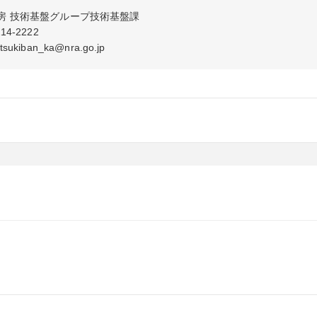
房 技術基盤グループ技術基盤課

-2222

kiban_ka@nra.go.jp