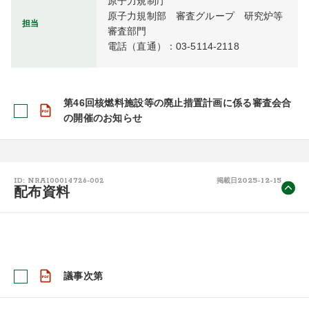
原子力規制庁

原子力規制部　審査グループ　研究炉等
担当
審査部門

電話（直通）：03-5114-2118
第46回核燃料施設等の廃止措置計画に係る審査会合
の開催のお知らせ
2025-12-15
ID: NRA100014726-002
掲載日
配布資料
議事次第