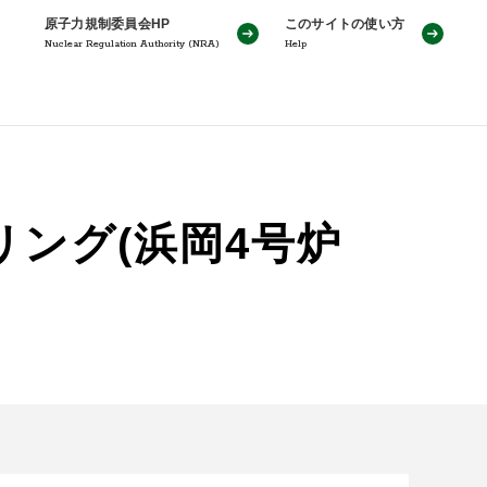
原子力規制委員会HP
このサイトの使い方
Nuclear Regulation Authority (NRA)
Help
ング(浜岡4号炉