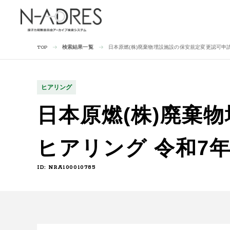
検索結果一覧
日本原燃(株)廃棄物埋設施設の保安規定変更認可申請
TOP
ヒアリング
日本原燃(株)廃棄
ヒアリング 令和7年
ID: NRA100010785