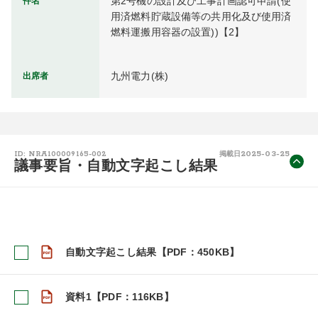
第2号機の設計及び工事計画認可申請(使
件名
用済燃料貯蔵設備等の共用化及び使用済
燃料運搬用容器の設置))【2】
九州電力(株)
出席者
2025-03-25
ID: NRA100009165-002
掲載日
議事要旨・自動文字起こし結果
自動文字起こし結果【PDF：450KB】
資料1【PDF：116KB】