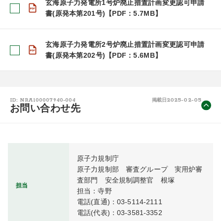
玄海原子力発電所1号炉廃止措置計画変更認可申請
書(原発本第201号)【PDF：5.7MB】
玄海原子力発電所2号炉廃止措置計画変更認可申請
書(原発本第202号)【PDF：5.6MB】
2025-02-05
ID: NRA100007940-004
掲載日
お問い合わせ先
原子力規制庁

原子力規制部　審査グループ　実用炉審
査部門　安全規制調整官　根塚

担当
担当：寺野

電話(直通)：03-5114-2111

電話(代表)：03-3581-3352