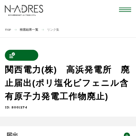
検索結果一覧
リンク集
TOP
関西電力(株) 高浜発電所 廃
止届出(ポリ塩化ビフェニル含
有原子力発電工作物廃止)
ID: S001274
届出