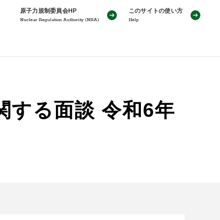
原子力規制委員会HP
このサイトの使い方
Nuclear Regulation Authority (NRA)
Help
する面談 令和6年